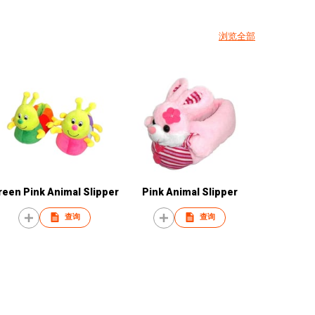
浏览全部
reen Pink Animal Slipper
Pink Animal Slipper
查询
查询