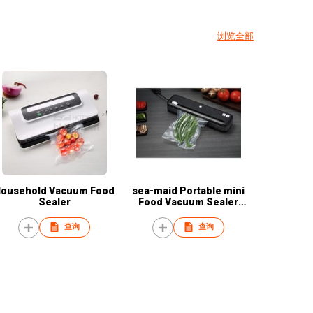
浏览全部
ousehold Vacuum Food
sea-maid Portable mini
Sealer
Food Vacuum Sealer
packaging machine
查询
查询