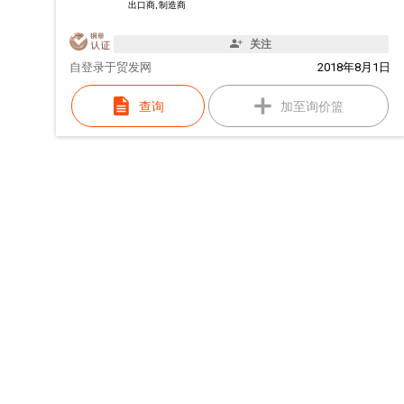
出口商, 制造商
关注
自
登录于贸发网
2018年8月1日
查询
加至询价篮