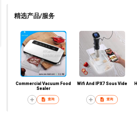
精选产品/服务
Commercial Vacuum Food
Wifi And IPX7 Sous Vide
H
Sealer
查询
查询