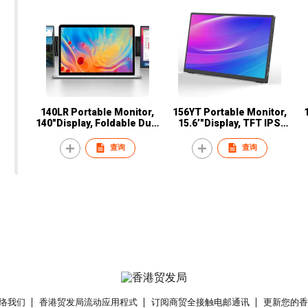
140LR Portable Monitor,
156YT Portable Monitor,
140"Display, Foldable Dual
15.6’"Display, TFT IPS
Screen,TFT IPS Panel, 250
Panel, 250 nits Brightness,
Pa
nits Brightness, 60Hz
60Hz Refresh Rate, USB-C
6
查询
查询
Refresh Rate, USB-C
络我们
香港贸发局流动应用程式
订阅商贸全接触电邮通讯
更新您的