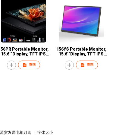
156PR Portable Monitor,
156YS Portable Monitor,
15.6’"Display, TFT IPS
15.6’"Display, TFT IPS
nel, 250 nits Brightness,
Panel, 250 nits Brightness,
0Hz Refresh Rate, USB-C
60Hz Refresh Rate, USB-C
查询
查询
香港贸发局电邮订阅
字体大小