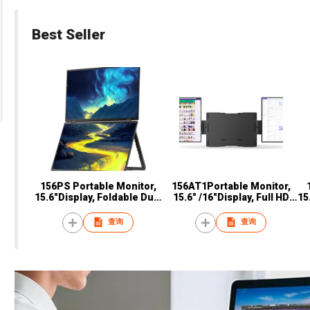
Best Seller
156PS Portable Monitor,
156AT1Portable Monitor,
15.6"Display, Foldable Dual
15.6" /16"Display, Full HD
15
Screen,TFT IPS Panel, 250
Resolution, TFT IPS Panel,
2
nits Brightness, 60Hz
250 nits Brightness, 60Hz
查询
查询
Refresh Rate, USB-C
Refresh Rate, USB-C