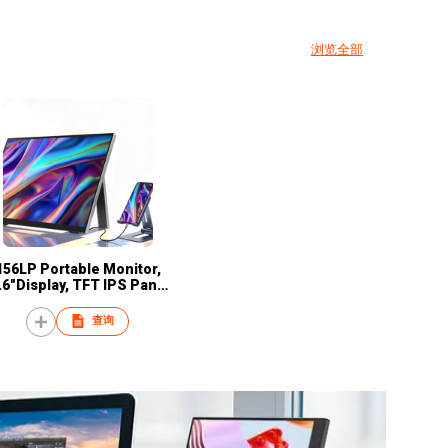
浏览全部
156LP Portable Monitor,
.6"Display, TFT IPS Panel,
50 nits Brightness, 60Hz
Refresh Rate, USB-C
查询