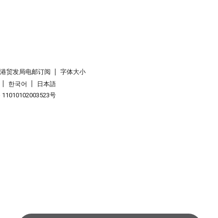
香港贸发局电邮订阅
字体大小
한국어
日本語
1010102003523号