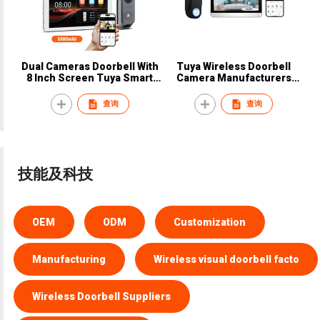
Dual Cameras Doorbell With
Tuya Wireless Doorbell
8 Inch Screen Tuya Smart
Camera Manufacturers
App Control
Waterproof Smart Home
Door Bell Monitoring Low
查询
查询
Price Video Doorbell 1080
技能及科技
OEM
ODM
Customization
Manufacturing
Wireless visual doorbell facto
Wireless Doorbell Suppliers