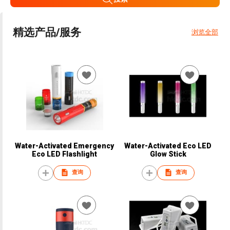
精选产品/服务
浏览全部
Water-Activated Emergency
Water-Activated Eco LED
Eco LED Flashlight
Glow Stick
查询
查询