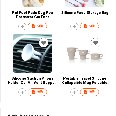
Pet Foot Pads Dog Paw
Silicone Food Storage Bag
Protector Cat Foot
Protective Pad Pet Shoes
Wave Shape Style
查询
查询
Silicone Suction Phone
Portable Travel Silicone
Holder Car Air Vent Support
Collapsible Mug Foldable
Sucker Phone Holder
Coffee Cup
查询
查询