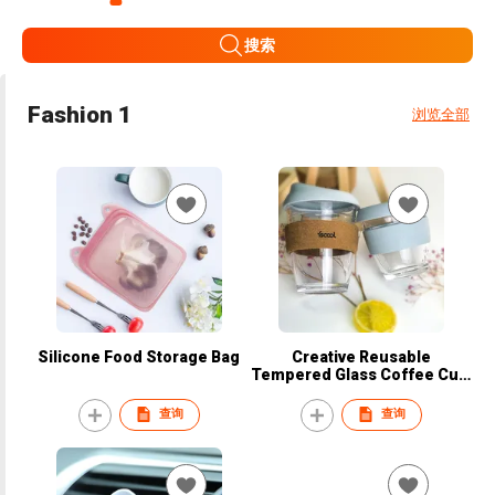
搜索
Fashion 1
浏览全部
Silicone Food Storage Bag
Creative Reusable
Tempered Glass Coffee Cup,
Travel Coffee Mug,
Lightweight, BPA Free
查询
查询