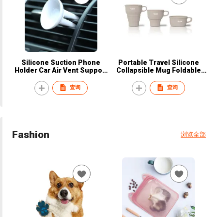
Silicone Suction Phone
Portable Travel Silicone
Holder Car Air Vent Support
Collapsible Mug Foldable
Sucker Phone Holder
Coffee Cup
查询
查询
Fashion
浏览全部