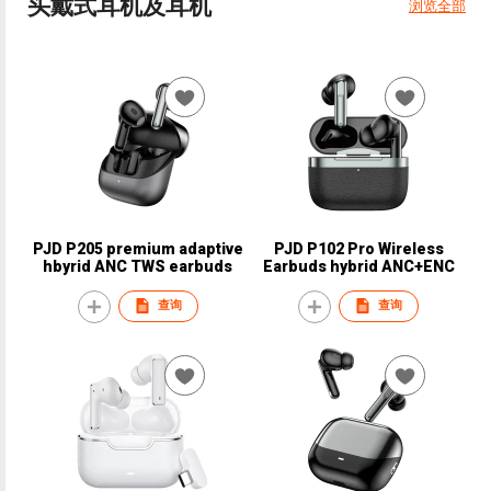
头戴式耳机及耳机
浏览全部
PJD P205 premium adaptive
PJD P102 Pro Wireless
hbyrid ANC TWS earbuds
Earbuds hybrid ANC+ENC
查询
查询