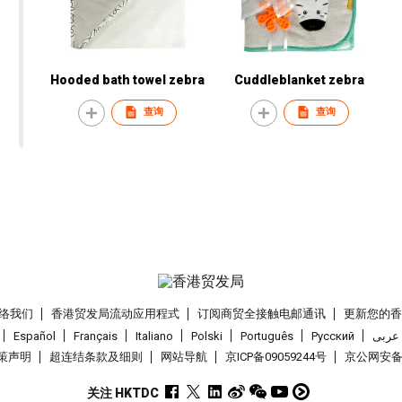
Hooded bath towel zebra
Cuddleblanket zebra
查询
查询
络我们
香港贸发局流动应用程式
订阅商贸全接触电邮通讯
更新您的
Español
Français
Italiano
Polski
Português
Pусский
عربى
策声明
超连结条款及细则
网站导航
京ICP备09059244号
京公网安备 1
关注 HKTDC