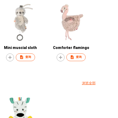
Mini muscial sloth
Comforter flamingo
查询
查询
浏览全部