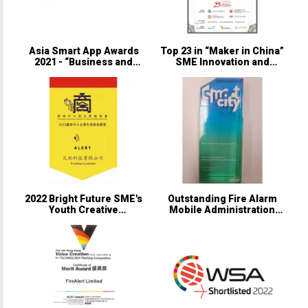
Asia Smart App Awards
Top 23 in “Maker in China”
2021 - “Business and
SME Innovation and
Commercial” Category’s
Entrepreneurship Global
Bronze Award
Contest – Hong Kong
Chapter
2022 Bright Future SME's
Outstanding Fire Alarm
Youth Creative
Mobile Administration
Entrepreneurship Award
System of Smart Living
Partnership Awards 2022