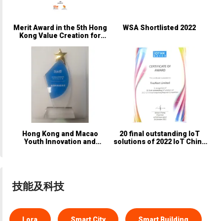
Merit Award in the 5th Hong
WSA Shortlisted 2022
Kong Value Creation for
Technology Pitching
Competition
Hong Kong and Macao
20 final outstanding IoT
Youth Innovation and
solutions of 2022 IoT China
Startup Bootcamp
Hong Kong Regional
Innovation and
Competition
Entrepreneurship COMP
技能及科技
Lora
Smart City
Smart Building