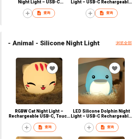
Night Light – USB-C
Light – USB-C Rechargeable,
Rechargeable, RGBW Color
Stepless Dimming, RGBW
Changing, Touch Dimming,
Color Changing, Touch-
查询
查询
Soft & Safe for Kids’ Room
Control
- Animal - Silicone Night Light
浏览全部
RGBW Cat Night Light –
LED Silicone Dolphin Night
Rechargeable USB-C, Touch
Light – USB-C Rechargeable,
Sensitive, Dimmable LED,
Stepless Dimming, RGBW
Soft Silicone, Bedroom
Color Changing, Touch-
查询
查询
Decor
Control