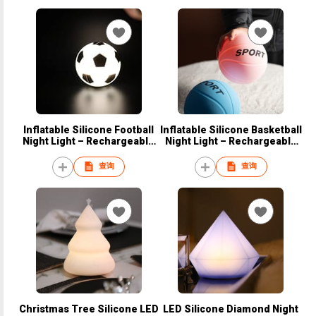
Inflatable Silicone Football
Inflatable Silicone Basketball
Night Light – Rechargeable
Night Light – Rechargeable
USB-C, Touch Sensitive, 3-
USB-C, Touch Sensitive, 3-
Level Dimmable LED
Level Dimmable LED
查询
查询
Christmas Tree Silicone LED
LED Silicone Diamond Night