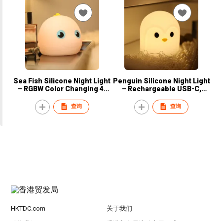
Sea Fish Silicone Night Light
Penguin Silicone Night Light
– RGBW Color Changing 4-
– Rechargeable USB-C,
Level Dimmable Touch
RGBW Color Changing,
Control 1-Hour Auto-Off
Touch Control, Stepless
查询
查询
Timer
Dimming, Kid-Friendly
Bedside Lamp for Bedroom
& Gifts
HKTDC.com
关于我们