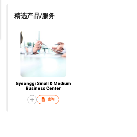
精选产品/服务
Gyeonggi Small & Medium
Business Center
查询