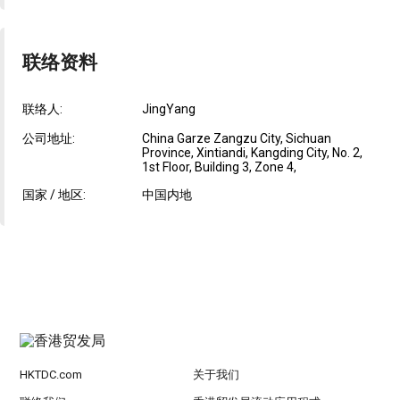
联络资料
联络人:
JingYang
公司地址:
China Garze Zangzu City, Sichuan
Province, Xintiandi, Kangding City, No. 2,
1st Floor, Building 3, Zone 4,
国家 / 地区:
中国内地
HKTDC.com
关于我们