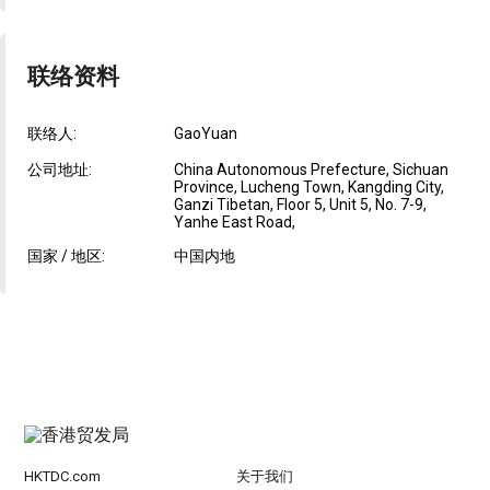
联络资料
联络人:
GaoYuan
公司地址:
China Autonomous Prefecture, Sichuan
Province, Lucheng Town, Kangding City,
Ganzi Tibetan, Floor 5, Unit 5, No. 7-9,
Yanhe East Road,
国家 / 地区:
中国内地
HKTDC.com
关于我们