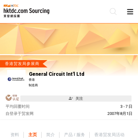
香港贸发局参展商
General Circuit Int'l Ltd
香港
制造商
关注
平均回覆时间
3 - 7 日
自
登录于贸发网
2007年8月1日
资料
主页
简介
产品 / 服务
香港贸发局活动