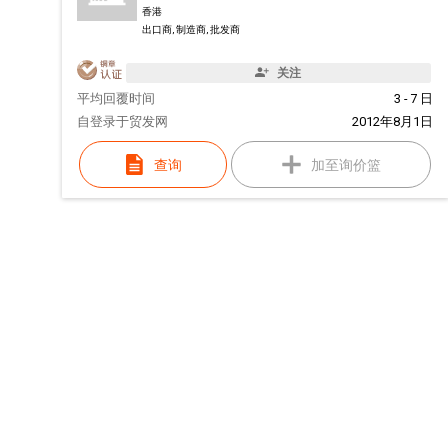
香港
出口商, 制造商, 批发商
关注
平均回覆时间
3 - 7 日
自
登录于贸发网
2012年8月1日
查询
加至询价篮