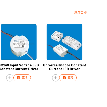
浏览全部
DC24V Input Voltage LED
Universal Indoor Constant
Constant Current Driver
Current LED Driver
查询
查询