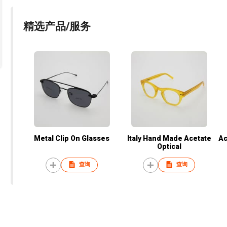
精选产品/服务
Metal Clip On Glasses
Italy Hand Made Acetate
Ac
Optical
查询
查询