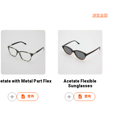
浏览全部
etate with Metal Part Flex
Acetate Flexible
Sunglasses
查询
查询