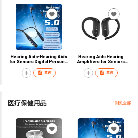
Hearing Aids-Hearing Aids
Hearing Aids Hearing
for Seniors Digital Personal
Amplifiers for Seniors
Into Ear Sound Amplification
Rechargeable with Noise
Devices
Cancelling Hearing Aid
查询
查询
Amplifier with Charging Case
医疗保健用品
浏览全部