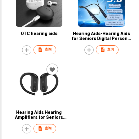
OTC hearing aids
Hearing Aids-Hearing Aids
for Seniors Digital Personal
Into Ear Sound Amplification
Devices
查询
查询
Hearing Aids Hearing
Amplifiers for Seniors
Rechargeable with Noise
Cancelling Hearing Aid
查询
Amplifier with Charging Case