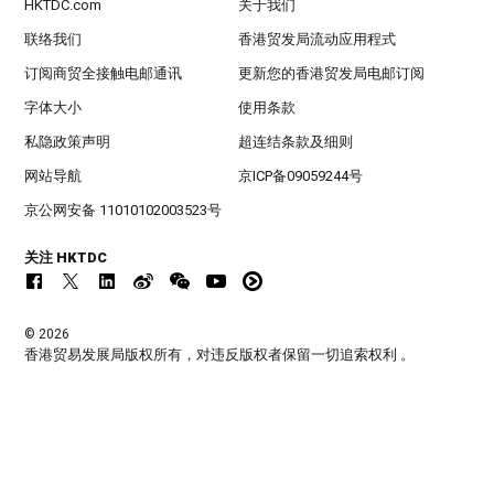
HKTDC.com
关于我们
联络我们
香港贸发局流动应用程式
订阅商贸全接触电邮通讯
更新您的香港贸发局电邮订阅
字体大小
使用条款
私隐政策声明
超连结条款及细则
网站导航
京ICP备09059244号
京公网安备 11010102003523号
关注 HKTDC
© 2026
香港贸易发展局版权所有，对违反版权者保留一切追索权利 。