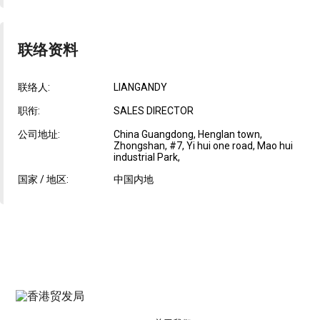
联络资料
联络人:
LIANGANDY
职衔:
SALES DIRECTOR
公司地址:
China Guangdong, Henglan town,
Zhongshan, #7, Yi hui one road, Mao hui
industrial Park,
国家 / 地区:
中国内地