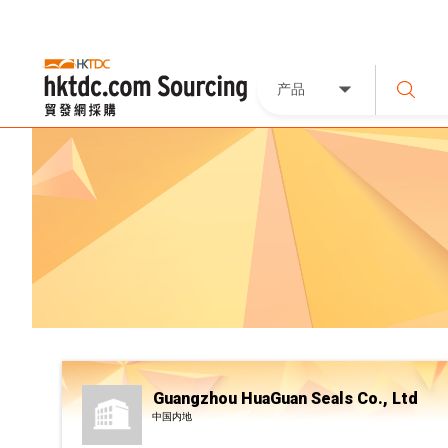
产品
Guangzhou HuaGuan Seals Co., Ltd
中国内地