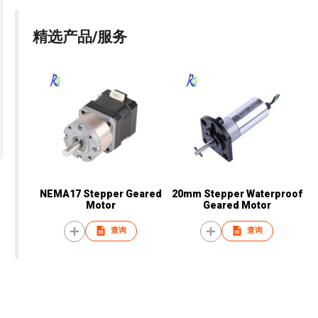
精选产品/服务
NEMA17 Stepper Geared
20mm Stepper Waterproof
Motor
Geared Motor
查询
查询