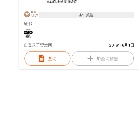
出口商, 制造商, 批发商
关注
证书
自
登录于贸发网
2018年8月1日
查询
加至询价篮