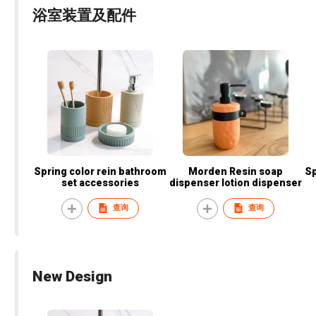
浴室装置及配件
Spring color rein bathroom
Morden Resin soap
Spr
set accessories
dispenser lotion dispenser
查询
查询
New Design