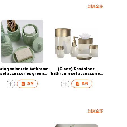
浏览全部
ing color rein bathroom
(Clone) Sandstone
set accessories green
bathroom set accessories
color
Y1358
查询
查询
浏览全部