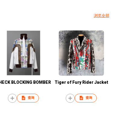
浏览全部
HECK BLOCKING BOMBER
Tiger of Fury Rider Jacket
查询
查询