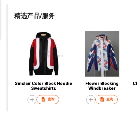
精选产品/服务
Sinclair Color Block Hoodie
Flower Blocking
C
Sweatshirts
Windbreaker
查询
查询