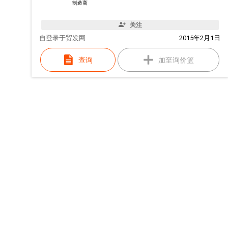
制造商
关注
自
登录于贸发网
2015年2月1日
查询
加至询价篮