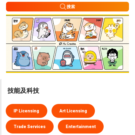
搜索
技能及科技
IP Licensing
Art Licensing
Trade Services
Entertainment