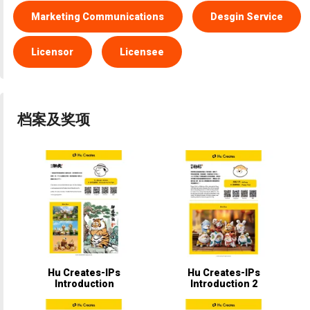
Marketing Communications
Desgin Service
Licensor
Licensee
档案及奖项
Hu Creates-IPs
Hu Creates-IPs
Introduction
Introduction 2