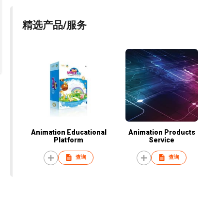
精选产品/服务
Animation Educational
Animation Products
Platform
Service
查询
查询