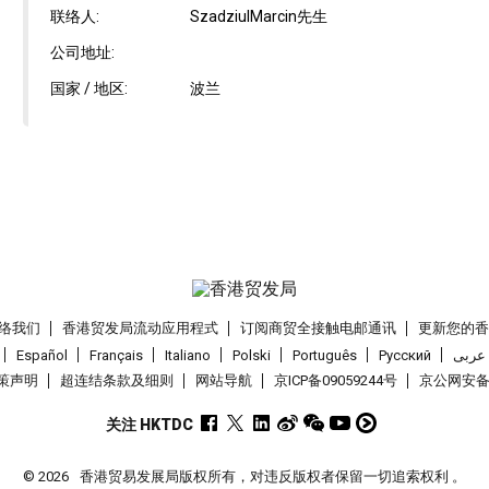
联络人:
SzadziulMarcin先生
公司地址:
国家 / 地区:
波兰
络我们
香港贸发局流动应用程式
订阅商贸全接触电邮通讯
更新您的
Español
Français
Italiano
Polski
Português
Pусский
عربى
策声明
超连结条款及细则
网站导航
京ICP备09059244号
京公网安备 1
关注 HKTDC
© 2026
香港贸易发展局版权所有，对违反版权者保留一切追索权利 。