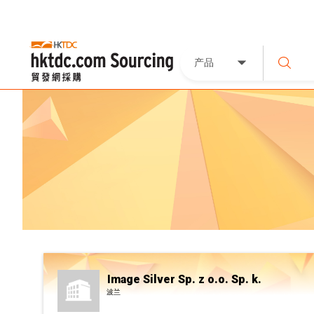
产品
Image Silver Sp. z o.o. Sp. k.
波兰