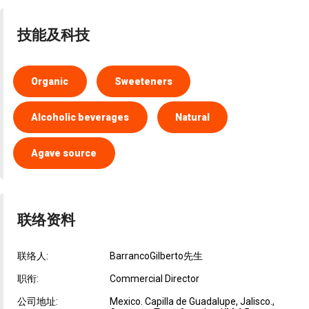
技能及科技
Organic
Sweeteners
Alcoholic beverages
Natural
Agave source
联络资料
联络人:
BarrancoGilberto先生
职衔:
Commercial Director
公司地址:
Mexico. Capilla de Guadalupe, Jalisco.,