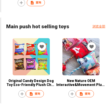
查询
Main push hot selling toys
浏览全部
Original Candy Design Dog
New Nature OEM
Toy Eco-Friendly Plush Chew
Interactive&Movement Plush
with Squeaky Sound
PP cotton TPR Eco Chewing
Interactive Playful Toy for
Talking Pet Dog Toy
查询
查询
Pets