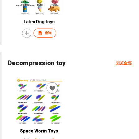
Latex Dog toys
查询
Decompression toy
浏览全部
Space Worm Toys