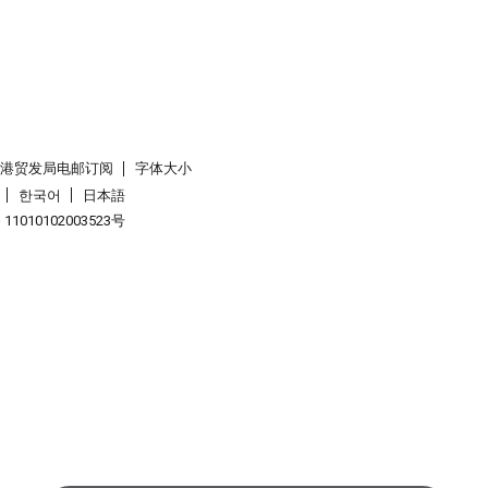
香港贸发局电邮订阅
字体大小
한국어
日本語
1010102003523号