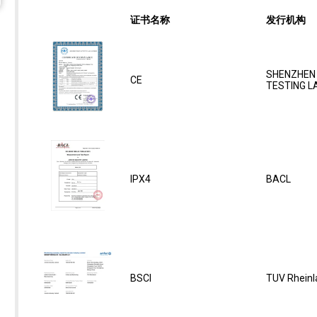
证书名称
发行机构
SHENZHEN
CE
TESTING 
IPX4
BACL
BSCI
TUV Rheinl