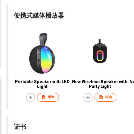
便携式媒体播放器
Portable Speaker with LED
New Wireless Speaker with
N
Light
Party Light
查询
查询
证书