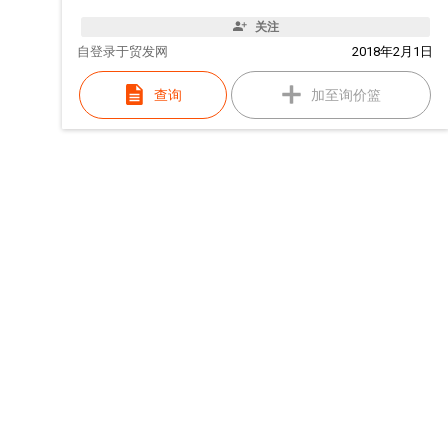
关注
自
登录于贸发网
2018年2月1日
查询
加至询价篮