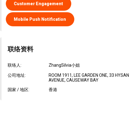
Customer Engagement
Mobile Push Notification
联络资料
联络人:
ZhangSilvia小姐
公司地址:
ROOM 1911, LEE GARDEN ONE, 33 HYSAN
AVENUE, CAUSEWAY BAY
国家 / 地区:
香港