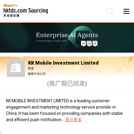
KK Mobile Investment Limited
香港
服务行业公司
(推广期已结束)
KK MOBILE INVESTMENT LIMITED is a leading customer
engagement and marketing technology service provider in
China. It has been focused on providing companies with stable
and efficient push notification...
显示更多