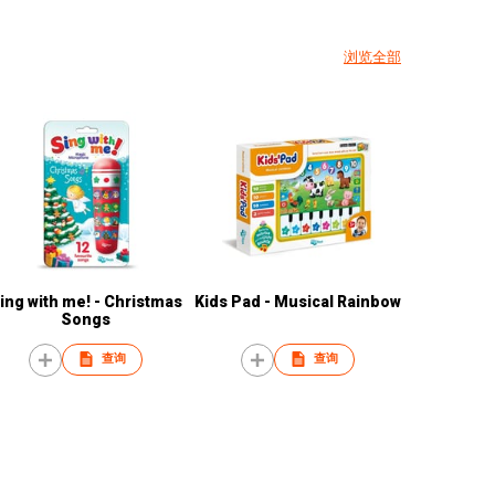
浏览全部
ing with me! - Christmas
Kids Pad - Musical Rainbow
Songs
查询
查询