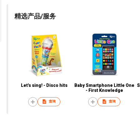
精选产品/服务
Let's sing! - Disco hits
Baby Smartphone Little One
S
- First Knowledge
查询
查询