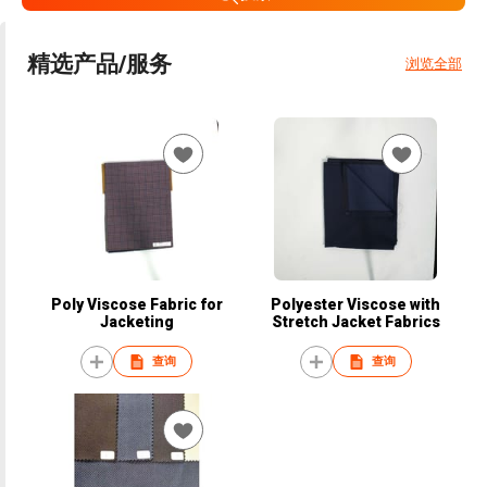
精选产品/服务
浏览全部
Poly Viscose Fabric for
Polyester Viscose with
Jacketing
Stretch Jacket Fabrics
查询
查询