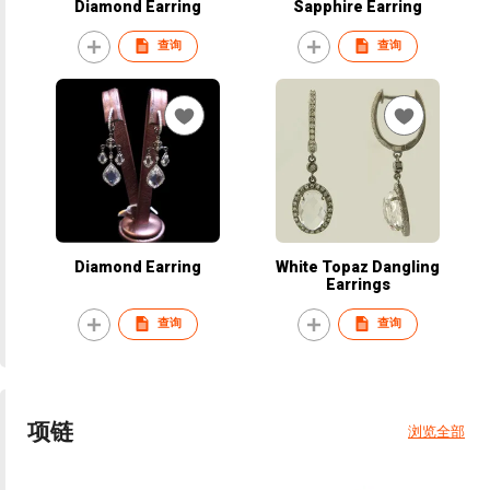
Diamond Earring
Sapphire Earring
查询
查询
Diamond Earring
White Topaz Dangling
Earrings
查询
查询
项链
浏览全部