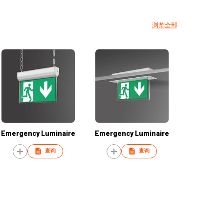
浏览全部
Emergency Luminaire
Emergency Luminaire
查询
查询