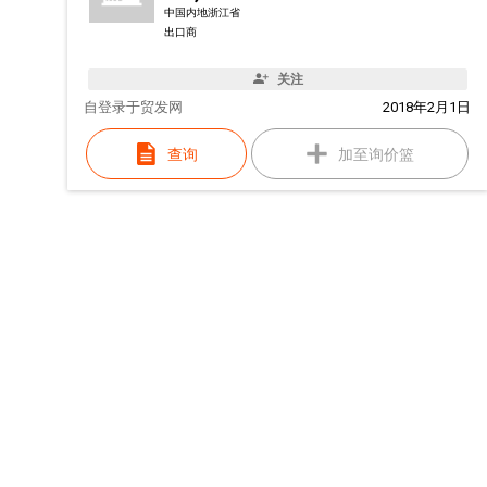
中国内地浙江省
出口商
关注
自
登录于贸发网
2018年2月1日
查询
加至询价篮