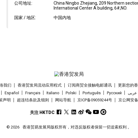
公司地址:
China Ningbo Zhejiang, 209 Northern secti
International Center A building, 6#,NO.
国家 / 地区:
中国内地
络我们
香港贸发局流动应用程式
订阅商贸全接触电邮通讯
更新您的
Español
Français
Italiano
Polski
Português
Pусский
عربى
策声明
超连结条款及细则
网站导航
京ICP备09059244号
京公网安备 1
关注 HKTDC
© 2026
香港贸易发展局版权所有，对违反版权者保留一切追索权利 。