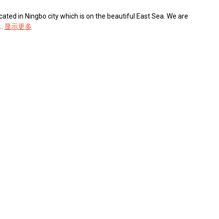
cated in Ningbo city which is on the beautiful East Sea. We are
.
显示更多