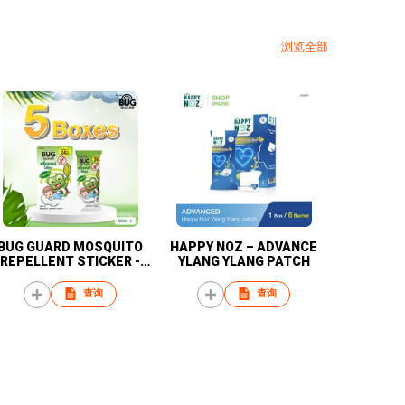
浏览全部
BUG GUARD MOSQUITO
HAPPY NOZ – ADVANCE
REPELLENT STICKER -
YLANG YLANG PATCH
Promotion 5 Boxes
查询
查询