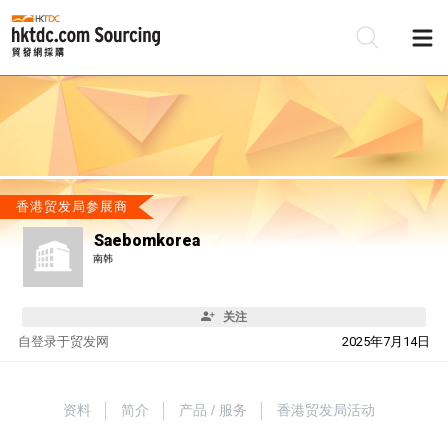
香港贸发局参展商
Saebomkorea
南韩
关注
自
登录于贸发网
2025年7月14日
资料
简介
产品 / 服务
香港贸发局活动