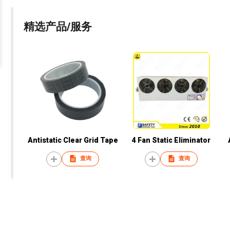
精选产品/服务
Antistatic Clear Grid Tape
4 Fan Static Eliminator
查询
查询