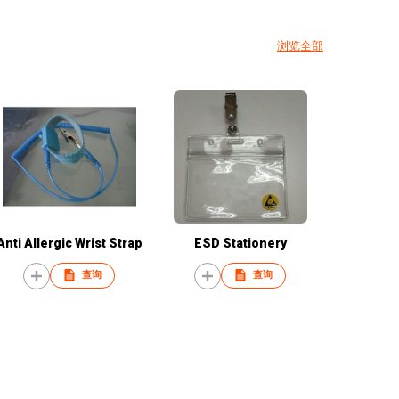
浏览全部
Anti Allergic Wrist Strap
ESD Stationery
查询
查询