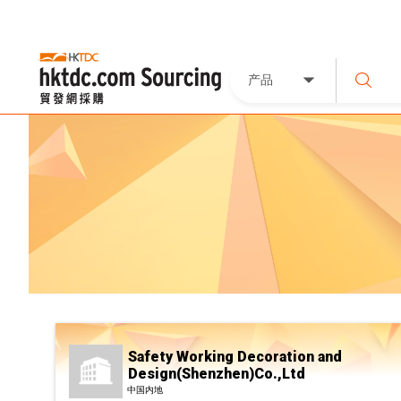
产品
Safety Working Decoration and
Design(Shenzhen)Co.,Ltd
中国内地