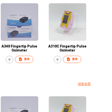
A340 Fingertip Pulse
A310C Fingertip Pulse
Oximeter
Oximeter
查询
查询
浏览全部