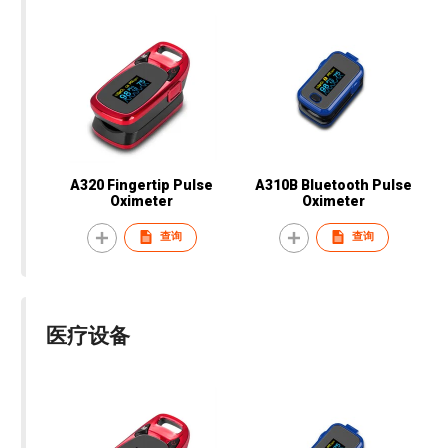
A320 Fingertip Pulse
A310B Bluetooth Pulse
Oximeter
Oximeter
查询
查询
医疗设备