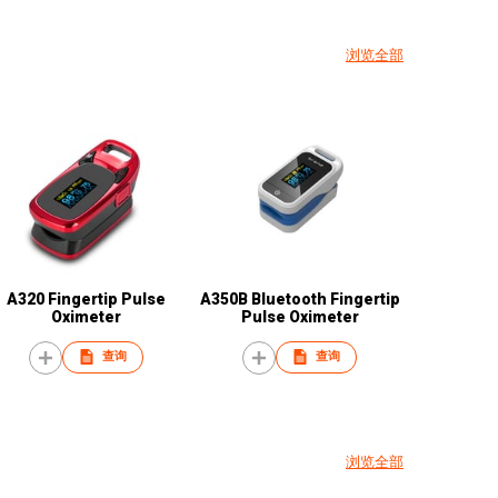
浏览全部
A320 Fingertip Pulse
A350B Bluetooth Fingertip
Oximeter
Pulse Oximeter
查询
查询
浏览全部