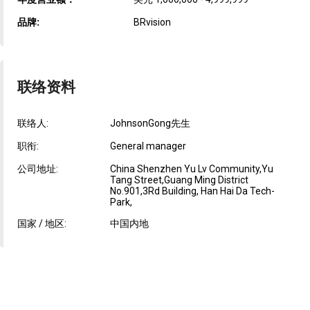
品牌:
BRvision
联络资料
联络人:
JohnsonGong先生
职衔:
General manager
公司地址:
China Shenzhen Yu Lv Community,Yu
Tang Street,Guang Ming District
No.901,3Rd Building, Han Hai Da Tech-
Park,
国家 / 地区:
中国内地