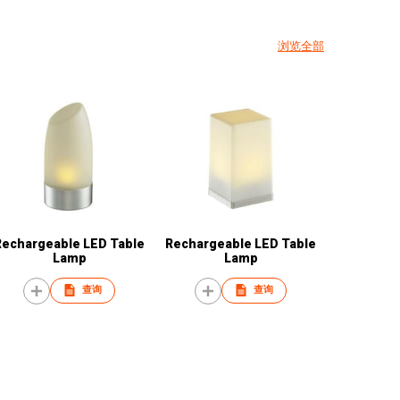
浏览全部
Rechargeable LED Table
Rechargeable LED Table
Lamp
Lamp
查询
查询