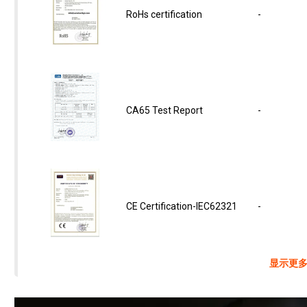
RoHs certification
-
CA65 Test Report
-
CE Certification-IEC62321
-
显示更