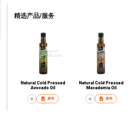
精选产品/服务
Natural Cold Pressed
Natural Cold Pressed
Avocado Oil
Macadamia Oil
查询
查询