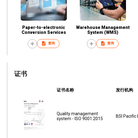
Paper-to-electronic
Warehouse Management
Conversion Services
System (WMS)
查询
查询
证书
证书名称
发行机构
Quality management
BSI Pacific
system - ISO 9001:2015