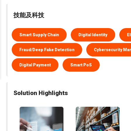
技能及科技
Smart Supply Chain
Digital Identity
E
Fraud/Deep Fake Detection
Cybersecurity M
Digital Payment
Smart PoS
Solution Highlights