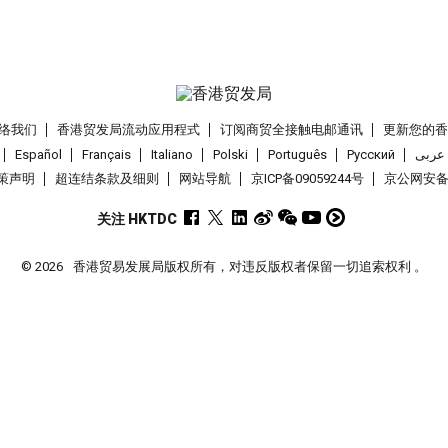
络我们
香港贸发局流动应用程式
订阅商贸全接触电邮通讯
更新您的
Español
Français
Italiano
Polski
Português
Pусский
عربى
策声明
超连结条款及细则
网站导航
京ICP备09059244号
京公网安备 1
关注 HKTDC
© 2026
香港贸易发展局版权所有，对违反版权者保留一切追索权利 。