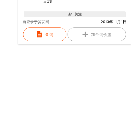
出口商
关注
自
登录于贸发网
2013年11月1日
查询
加至询价篮