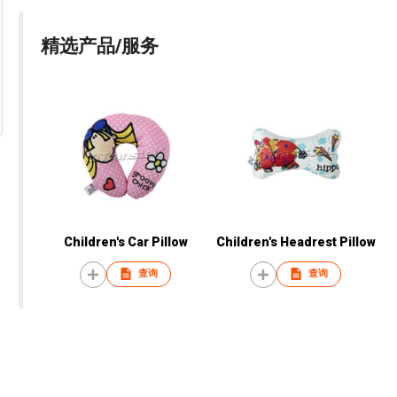
精选产品/服务
Children's Car Pillow
Children's Headrest Pillow
查询
查询