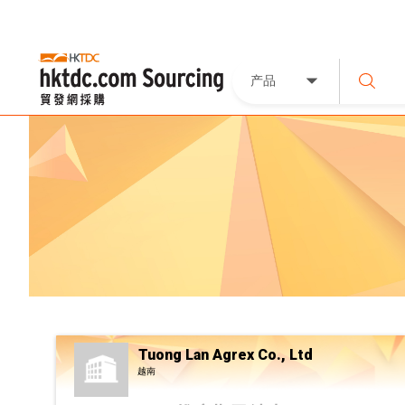
产品
Tuong Lan Agrex Co., Ltd
越南