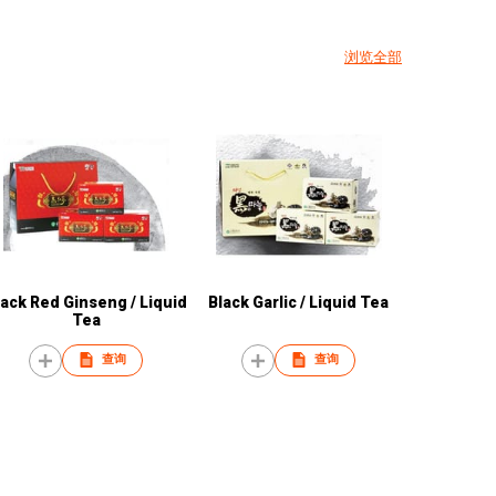
浏览全部
lack Red Ginseng / Liquid
Black Garlic / Liquid Tea
Tea
查询
查询