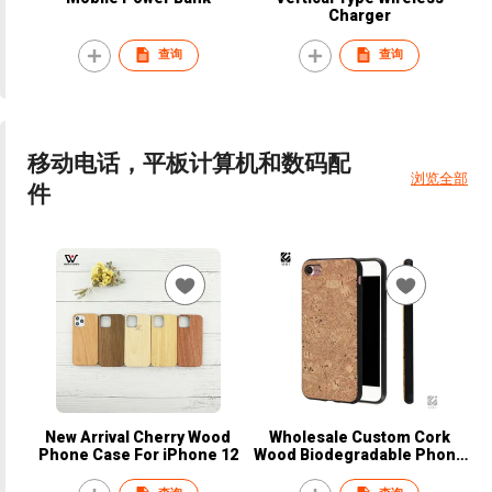
Charger
查询
查询
移动电话，平板计算机和数码配
浏览全部
件
New Arrival Cherry Wood
Wholesale Custom Cork
Phone Case For iPhone 12
Wood Biodegradable Phone
Case Cover