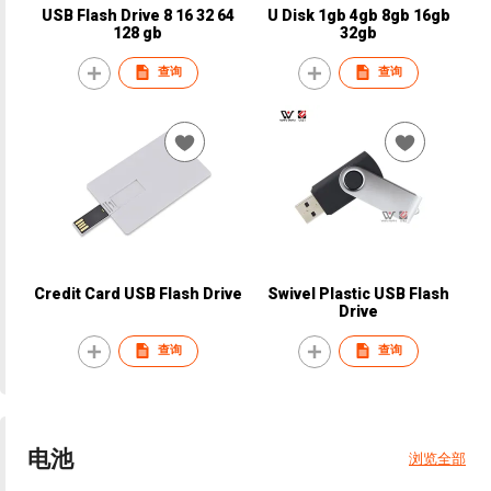
USB Flash Drive 8 16 32 64
U Disk 1gb 4gb 8gb 16gb
128 gb
32gb
查询
查询
Credit Card USB Flash Drive
Swivel Plastic USB Flash
Drive
查询
查询
电池
浏览全部