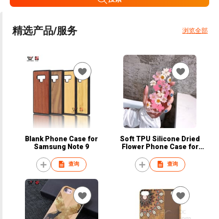
精选产品/服务
浏览全部
Blank Phone Case for
Soft TPU Silicone Dried
Samsung Note 9
Flower Phone Case for
iPhone
查询
查询